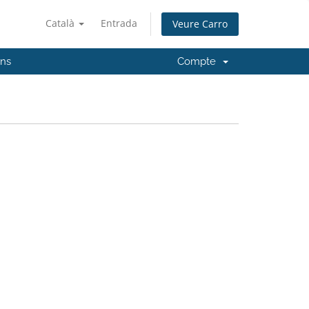
Català
Entrada
Veure Carro
'ns
Compte