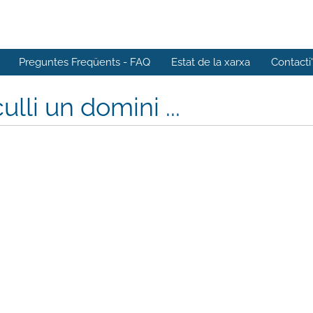
Preguntes Freqüents - FAQ
Estat de la xarxa
Contacti
ulli un domini ...