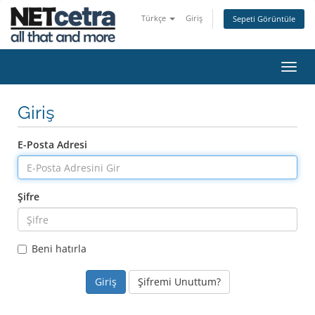
Türkçe
Giriş
Sepeti Görüntüle
Gezi
değiş
Giriş
E-Posta Adresi
Şifre
Beni hatırla
Şifremi Unuttum?