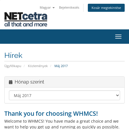
Magyar
Bejelentkezés
Kosár megtekintése
Váltá
a
navig
Hírek
Ügyfélkapu
Közlemények
Máj 2017
Hónap szerint
Thank you for choosing WHMCS!
Welcome to WHMCS! You have made a great choice and we
want to help you get up and running as quickly as possible.