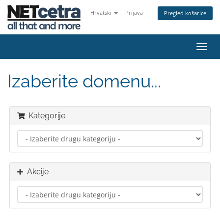
Hrvatski
Prijava
Pregled košarice
Preba
navig
Izaberite domenu...
Kategorije
Akcije