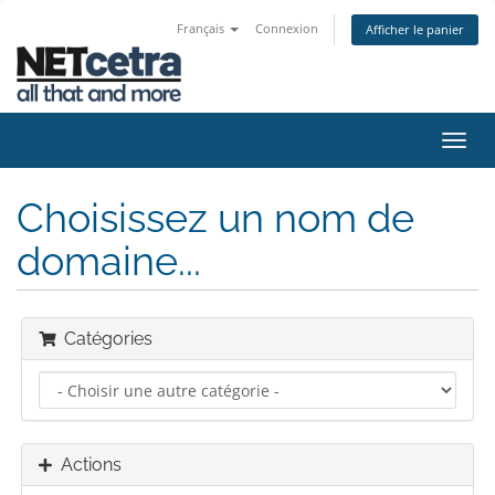
Français
Connexion
Afficher le panier
Bascu
la
navig
Choisissez un nom de
domaine...
Catégories
Actions